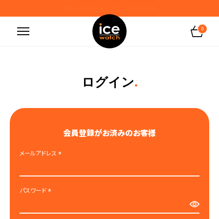
無料ギフトラッピングサービス受付中
腕時計保証プラスご加入で保証期間4年＋強化保証
0
ログイン
会員登録がお済みのお客様
メールアドレス
(
必
須
パスワード
)
(
必