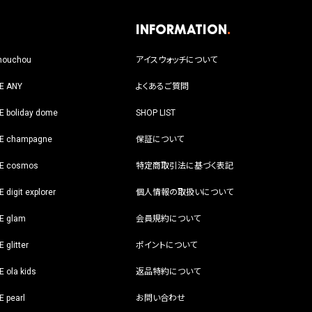
Information
.
houchou
アイスウォッチについて
CE ANY
よくあるご質問
E boliday dome
SHOP LIST
CE champagne
保証について
CE cosmos
特定商取引法に基づく表記
E digit explorer
個人情報の取扱いについて
E glam
会員規約について
E glitter
ポイントについて
E ola kids
返品特約について
E pearl
お問い合わせ