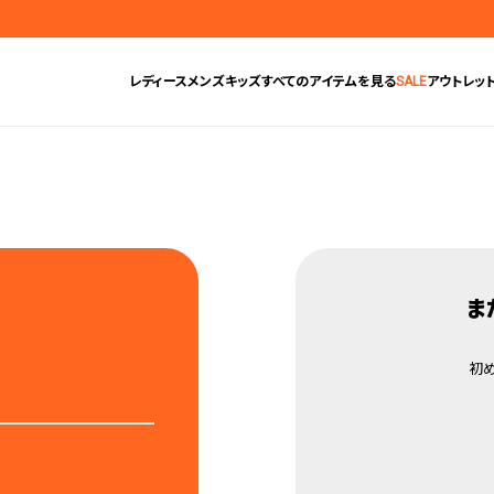
無料ギフトラッピングサービス受付中
腕時計保証プラスご加入で保証期間4年＋強化保証
レディース
メンズ
キッズ
すべてのアイテムを見る
SALE
アウトレッ
ま
初