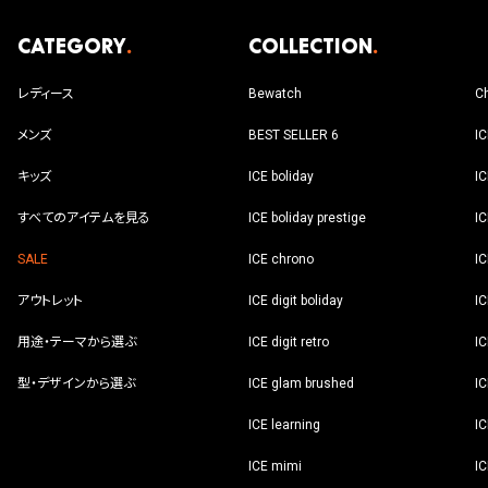
Category
.
Collection
.
レディース
Bewatch
C
メンズ
BEST SELLER 6
I
キッズ
ICE boliday
IC
すべてのアイテムを見る
ICE boliday prestige
I
SALE
ICE chrono
I
アウトレット
ICE digit boliday
IC
用途・テーマから選ぶ
ICE digit retro
IC
型・デザインから選ぶ
ICE glam brushed
IC
ICE learning
IC
ICE mimi
IC