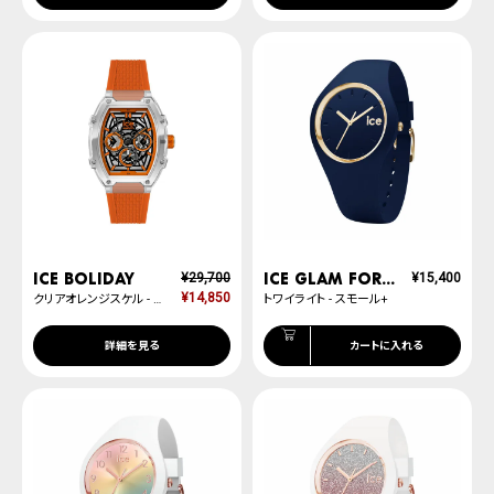
ICE boliday
ICE glam forest
¥
29,700
¥
15,400
¥
14,850
クリアオレンジスケル - プラスチック - ミディアム - MT
トワイライト - スモール+
詳細を見る
カートに入れる