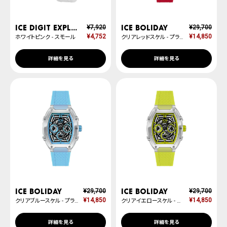
ICE digit explorer
ICE boliday
¥
7,920
¥
29,700
¥
4,752
¥
14,850
ホワイトピンク - スモール
クリアレッドスケル - プラスチック - ミディアム - MT
詳細を見る
詳細を見る
ICE boliday
ICE boliday
¥
29,700
¥
29,700
¥
14,850
¥
14,850
クリアブルースケル - プラスチック - ミディアム - MT
クリアイエロースケル - プラスチック - ミディアム - MT
詳細を見る
詳細を見る