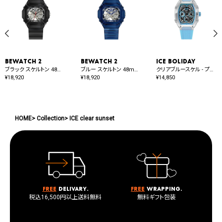
BEWATCH 2
BEWATCH 2
ICE boliday
ブラック スケルトン 48mm オート
ブルー スケルトン 48mm オート
クリアブルースケル - プラスチック - ミディアム - MT
¥
18,920
¥
18,920
¥
14,850
HOME
Collection
ICE clear sunset
Free
delivary.
Free
wrapping.
税込16,500円以上送料無料
無料ギフト包装