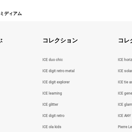
ア - ミディアム
ぶ
コレクション
コレ
ICE duo chic
ICE hori
ICE digit retro metal
ICE sola
ICE digit explorer
ICE tie 
ICE learning
ICE gene
ICE glitter
ICE gla
ICE digit retro
ICE ANY
ICE ola kids
Pierre L