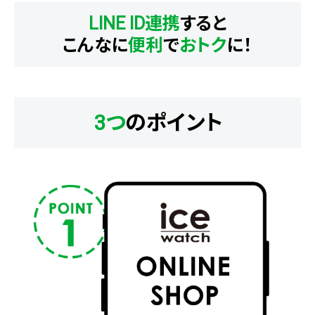
LINE ID連携
すると
こんなに
便利
で
おトク
に！
3つ
のポイント