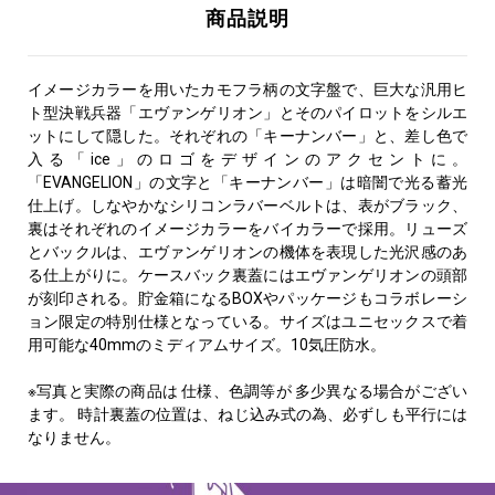
イメージカラーを用いたカモフラ柄の文字盤で、巨大な汎用ヒ
ト型決戦兵器「エヴァンゲリオン」とそのパイロットをシルエ
ットにして隠した。それぞれの「キーナンバー」と、差し色で
入る「ice」のロゴをデザインのアクセントに。
「EVANGELION」の文字と「キーナンバー」は暗闇で光る蓄光
仕上げ。しなやかなシリコンラバーベルトは、表がブラック、
裏はそれぞれのイメージカラーをバイカラーで採用。リューズ
とバックルは、エヴァンゲリオンの機体を表現した光沢感のあ
る仕上がりに。ケースバック裏蓋にはエヴァンゲリオンの頭部
が刻印される。貯金箱になるBOXやパッケージもコラボレーシ
ョン限定の特別仕様となっている。サイズはユニセックスで着
用可能な40mmのミディアムサイズ。10気圧防水。
※写真と実際の商品は 仕様、色調等が 多少異なる場合がござい
ます。 時計裏蓋の位置は、ねじ込み式の為、必ずしも平行には
なりません。