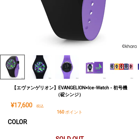
【エヴァンゲリオン】EVANGELION×Ice-Watch - 初号機
（碇シンジ）
¥
17,600
税込
160
ポイント