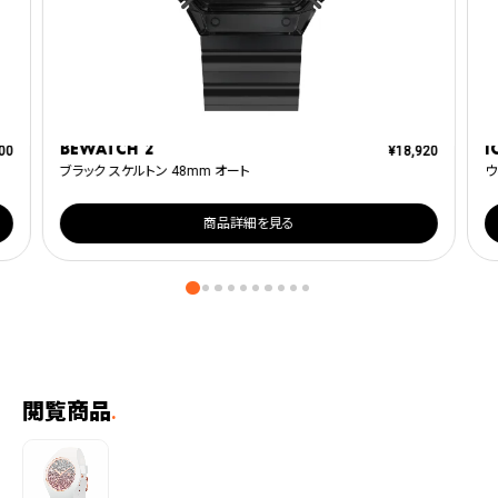
BEWATCH 2
I
00
¥
18,920
ブラック スケルトン 48mm オート
ウ
商品詳細を見る
閲覧商品
.