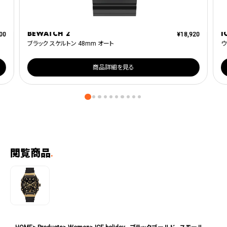
BEWATCH 2
I
00
¥
18,920
ブラック スケルトン 48mm オート
ウ
商品詳細を見る
閲覧商品
.