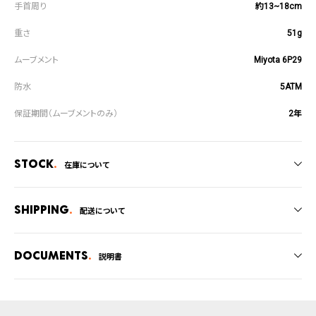
約13~18cm
51g
Miyota 6P29
5ATM
2年
Stock
在庫について
全国の系列店と在庫を共有しているため、在庫切れの場合がございます。
在庫切れの場合、キャンセルをさせて頂きます。
Shipping
配送について
ご注文商品のお届け日数は在庫状況により異なり、
Documents
説明書
・弊社物流センターからの発送
・系列店舗から取り寄せ後に発送
取扱説明書
上記のいずれかでの発送となります。
発送日の確定はご注文確認後となります。場合によってはお届け日時のご希望