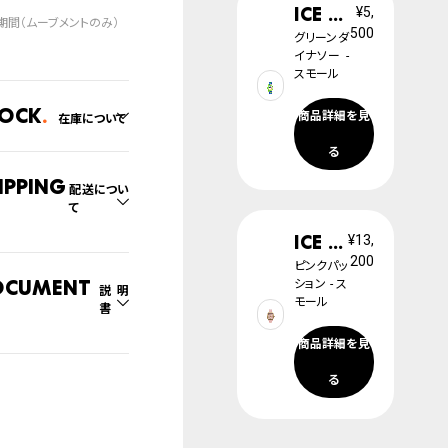
ICE learning
¥5,
2
500
グリーンダ
年
イナソー -
スモール
tock
商品詳細を見
在庫について
る
の系列店と在庫を共有し
るため、在庫切れの場合
ipping
配送につい
ざいます。
て
切れの場合、キャンセルを
て頂きます。
ICE boliday
¥13,
200
文商品のお届け日数は在
ピンクパッ
況により異なり、
ocument
ション - ス
説明
モール
書
社物流センターからの発送
列店舗から取り寄せ後に
商品詳細を見
取扱説明書
る
のいずれかでの発送とな
。
腕時計サイズガイド
日の確定はご注文確認後
ります。場合によってはお