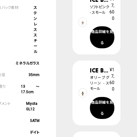
7,
ソフトピンク
ス
60
- スモール
テ
0
ン
レ
ス
商品詳細を見
ス
チ
る
ー
ル
ミネラルガラス
ICE boliday dome plastic
¥1
35mm
7,
オリーブグ
60
リーン - ス
13～
モール
0
17.5cm
商品詳細を見
Miyota
GL12
る
5ATM
デイト