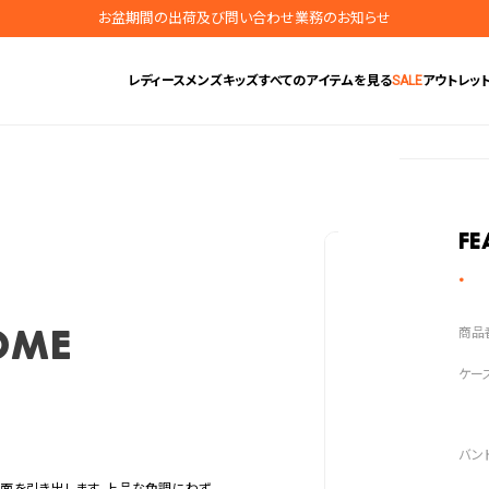
お盆期間の出荷及び問い合わせ業務のお知らせ
地震の影響によるお届けに関するお知らせ
レディース
メンズ
キッズ
すべてのアイテムを見る
SALE
アウトレッ
無料ギフトラッピングサービス受付中
腕時計保証プラスご加入で保証期間4年＋強化保証
Fe
ome