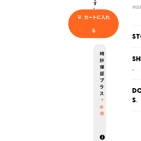
す
。
カートに入れ
る
S
全国
時
てい
Sh
計
がご
保
在庫
させ
証
プ
ご注
ラ
庫状
D
ス
s
・弊
・系
発送
上記
ります
発送
とな