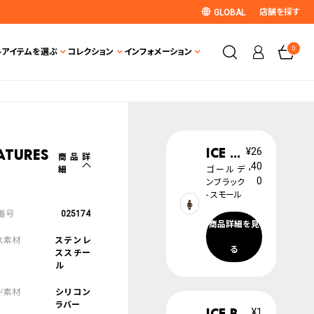
店舗を探す
GLOBAL
0
ト
アイテムを選ぶ
コレクション
インフォメーション
ICE boliday
¥26
atures
商品詳
,40
細
ゴールデ
0
ンブラック
- スモール
025174
商品詳細を見
ステンレ
る
ススチー
ル
シリコン
ラバー
ICE boliday dome plastic
¥1