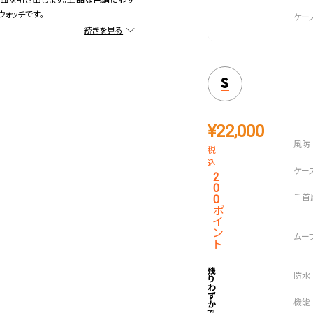
一面を引き出します。上品な色調にわず
ォッチです。
、遊び心ある差し色をプラスするコレク
S
¥
22,000
税
込
2
0
0
ポ
イ
ン
ト
残
り
わ
ず
か
で