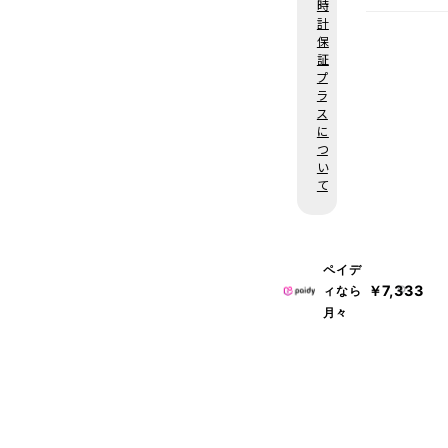
時
届け
計
場合
保
了承
証
プ
※ご
ラ
け予
ス
に
つ
い
て
ペイデ
￥7,333
ィなら
月々