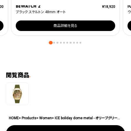
BEWATCH 2
I
00
¥
18,920
ブラック スケルトン 48mm オート
ウ
商品詳細を見る
閲覧商品
.
HOME
Products
Women
ICE boliday dome metal - オリーブグリーン - スモール