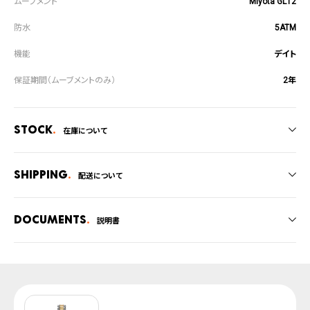
Miyota GL12
5ATM
デイト
2年
Stock
在庫について
全国の系列店と在庫を共有しているため、在庫切れの場合がございます。
在庫切れの場合、キャンセルをさせて頂きます。
Shipping
配送について
ご注文商品のお届け日数は在庫状況により異なり、
Documents
説明書
・弊社物流センターからの発送
・系列店舗から取り寄せ後に発送
取扱説明書
上記のいずれかでの発送となります。
発送日の確定はご注文確認後となります。場合によってはお届け日時のご希望
腕時計サイズガイド
に沿えない場合もございますので予めご了承くださいませ。
防水について