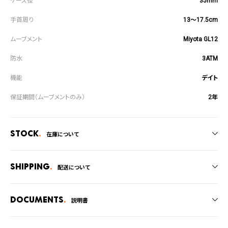
35mm
13～17.5cm
Miyota GL12
3ATM
デイト
2年
Stock
在庫について
全国の系列店と在庫を共有しているため、在庫切れの場合がございます。
在庫切れの場合、キャンセルをさせて頂きます。
Shipping
配送について
ご注文商品のお届け日数は在庫状況により異なり、
Documents
説明書
・弊社物流センターからの発送
・系列店舗から取り寄せ後に発送
取扱説明書