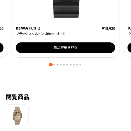
BEWATCH 2
I
00
¥
18,920
ブラック スケルトン 48mm オート
ウ
商品詳細を見る
閲覧商品
.