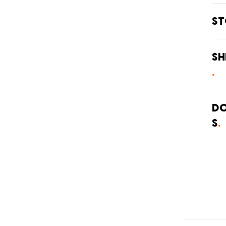
S
全国
てい
Sh
がご
在庫
させ
ご注
庫状
D
s
・弊
・系
発送
上記
ります
発送
とな
届け
場合
了承