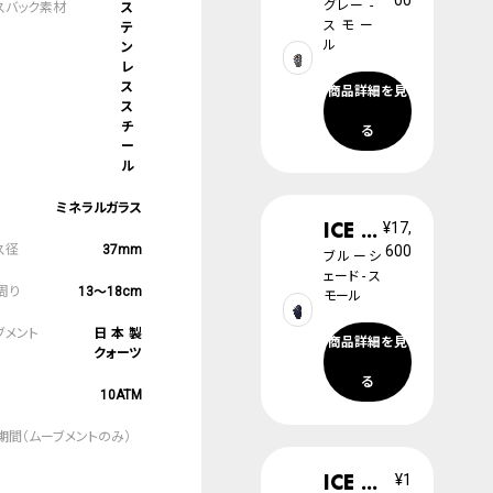
グレー -
ス
スモー
テ
ル
ン
レ
ス
商品詳細を見
ス
チ
る
ー
ル
ミネラルガラス
ICE cosmos
¥17,
37mm
600
ブルーシ
ェード - ス
13～18cm
モール
日本製
商品詳細を見
クォーツ
る
10ATM
2
年
ICE glam brushed
¥1