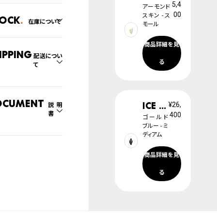
5,4
アーモンド
00
スキン - ス
tock
在庫について
モール
の系列店と在庫を共有し
商品詳細を見
るため、在庫切れの場合
ipping
配送につい
ざいます。
る
て
切れの場合、キャンセルを
て頂きます。
文商品のお届け日数は在
況により異なり、
ocument
ICE boliday
¥26,
説明
書
400
社物流センターからの発送
ゴールド
列店舗から取り寄せ後に
ブルー - ミ
ディアム
取扱説明書
のいずれかでの発送とな
商品詳細を見
。
腕時計サイズガイド
日の確定はご注文確認後
る
ります。場合によってはお
防水について
日時のご希望に沿えない
もございますので予めご
くださいませ。