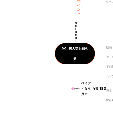
ポ
イ
ン
ト
S
O
L
D
O
U
T
再入荷お知ら
せ
ペイデ
￥5,133
ィなら
月々