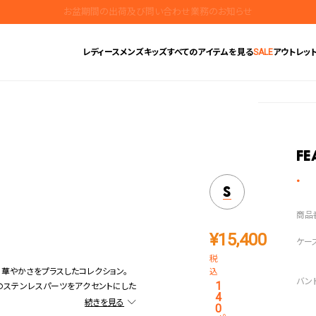
地震の影響によるお届けに関するお知らせ
無料ギフトラッピングサービス受付中
レディース
メンズ
キッズ
すべてのアイテムを見る
SALE
アウトレッ
腕時計保証プラスご加入で保証期間4年＋強化保証
Fe
S
¥
15,400
税
に華やかさをプラスしたコレクション。
込
1
のステンレスパーツをアクセントにした
4
0