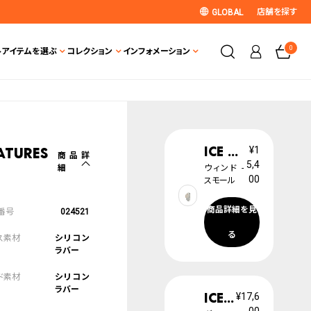
店舗を探す
GLOBAL
0
ト
アイテムを選ぶ
コレクション
インフォメーション
ICE glam brushed
¥1
atures
商品詳
5,4
細
ウィンド -
00
スモール
商品詳細を見
024521
る
シリコン
ラバー
シリコン
ラバー
ICE pearl
¥17,6
00