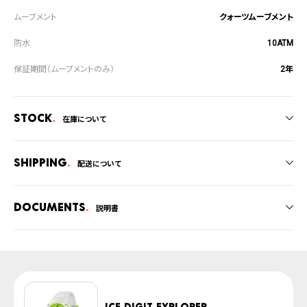
クォーツムーブメント
10ATM
2年
Stock
在庫について
全国の系列店と在庫を共有しているため、在庫切れの場合がございます。
在庫切れの場合、キャンセルをさせて頂きます。
Shipping
配送について
ご注文商品のお届け日数は在庫状況により異なり、
Documents
説明書
・弊社物流センターからの発送
・系列店舗から取り寄せ後に発送
取扱説明書
上記のいずれかでの発送となります。
発送日の確定はご注文確認後となります。場合によってはお届け日時のご希望
腕時計サイズガイド
に沿えない場合もございますので予めご了承くださいませ。
防水について
※ご予約商品は、記載のお届け予定での発送となります。
ICE digit explorer