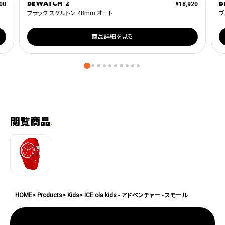
BEWATCH 2
B
00
¥
18,920
ブラック スケルトン 48mm オート
ブ
商品詳細を見る
閲覧商品
.
HOME
Products
Kids
ICE ola kids - アドベンチャー - スモール