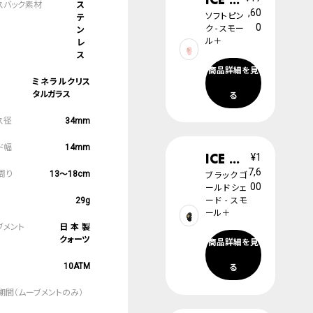
ス
,60
ソフトピン
テ
0
ク - スモー
ン
ル＋
レ
ス
商品詳細を見
ミネラルクリス
タルガラス
る
34mm
14mm
ICE champagne
¥1
7,6
13～18cm
ブラックゴ
00
ールドシェ
29g
ード - スモ
ール＋
日本製
クォーツ
商品詳細を見
10ATM
る
2
年