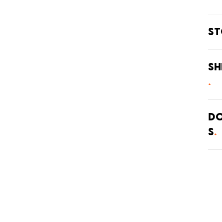
S
全国
てい
Sh
がご
在庫
させ
ご注
庫状
D
s
・弊
・系
発送
上記
ります
発送
とな
届け
場合
了承