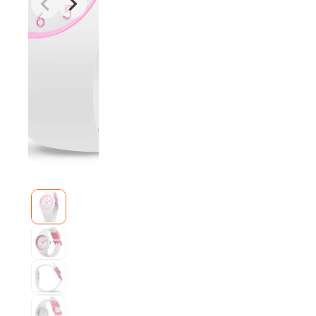
印象に仕上がっている。数字が見やすいアナログ時計な
びにも最適な耐久性を持ち、水遊びはもちろん、手洗い
生活強化防水10気圧防水を搭載している。箱自体は貯金
入学お祝いプレゼント」そんなお困りごとを抱えているパ
※時計裏蓋の位置は、ねじ込み式の為、必ずしも平行には
【検索キーワード】
アイスオラキッズ 子供用腕時計 誕生日プレゼント
用 ピンク ホワイト アラビア数字文字盤 文字盤34