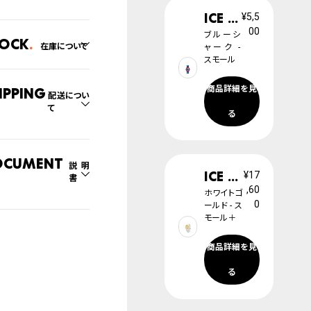
ICE learning
¥5,5
00
ブルーシ
tock
在庫について
ャーク -
スモール
の系列店と在庫を共有し
るため、在庫切れの場合
商品詳細を見
ipping
配送につい
ざいます。
て
切れの場合、キャンセルを
る
て頂きます。
文商品のお届け日数は在
況により異なり、
ocument
説明
ICE champagne
¥17
書
社物流センターからの発送
,60
ホワイトゴ
列店舗から取り寄せ後に
0
ールド - ス
モール＋
取扱説明書
のいずれかでの発送とな
。
商品詳細を見
腕時計サイズガイド
日の確定はご注文確認後
ります。場合によってはお
る
防水について
日時のご希望に沿えない
もございますので予めご
くださいませ。