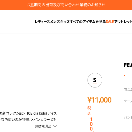
お盆期間の出荷及び問い合わせ業務のお知らせ
地震の影響によるお届けに関するお知らせ
レディース
メンズ
キッズ
すべてのアイテムを見る
SALE
アウトレッ
無料ギフトラッピングサービス受付中
腕時計保証プラスご加入で保証期間4年＋強化保証
Fe
S
¥
11,000
税
クション「ICE ola kids(アイス
込
1
ラフルな色使いのが特徴。メインカラーと対
0
感じながらもより明るくダイナミックな
0