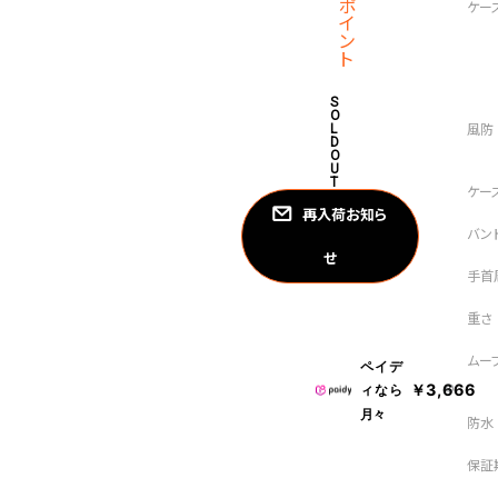
ので「何時何分」がわかりやすい。外遊
ポ
イ
や急な雨でも問題なく使用可能な日常
ン
箱となります。「お誕生日プレゼント・
ト
パとママにおすすめ。
S
O
なりません。
L
D
O
U
T
 ギフト 入学祝い 女の子用 学生
再入荷お知ら
mm
せ
ペイデ
￥3,666
ィなら
月々