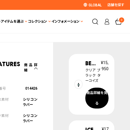
店舗を探す
GLOBAL
0
ト
アイテムを選ぶ
コレクション
インフォメーション
BEWATCH
¥15,
atures
商品詳
950
細
クリア ブ
ラック タ
ーコイズ
014426
商品詳細を見
シリコン
る
ラバー
シリコン
ラバー
ICE champagne
¥17