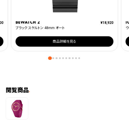
BEWATCH 2
I
00
¥
18,920
ブラック スケルトン 48mm オート
ウ
商品詳細を見る
閲覧商品
.