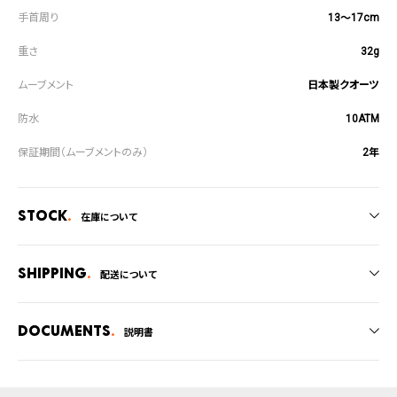
13～17cm
32g
日本製クオーツ
10ATM
2年
Stock
在庫について
全国の系列店と在庫を共有しているため、在庫切れの場合がございます。
在庫切れの場合、キャンセルをさせて頂きます。
Shipping
配送について
ご注文商品のお届け日数は在庫状況により異なり、
Documents
説明書
・弊社物流センターからの発送
・系列店舗から取り寄せ後に発送
取扱説明書
上記のいずれかでの発送となります。