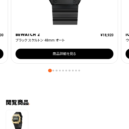
BEWATCH 2
I
00
¥
18,920
ブラック スケルトン 48mm オート
ウ
商品詳細を見る
閲覧商品
.