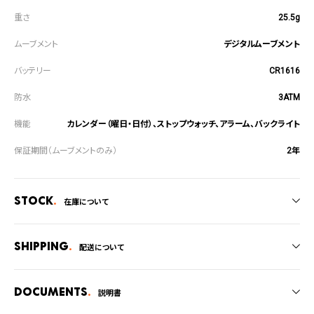
25.5g
デジタルムーブメント
CR1616
3ATM
カレンダー（曜日・日付）、ストップウォッチ、アラーム、バックライト
2年
Stock
在庫について
全国の系列店と在庫を共有しているため、在庫切れの場合がございます。
在庫切れの場合、キャンセルをさせて頂きます。
Shipping
配送について
ご注文商品のお届け日数は在庫状況により異なり、
Documents
説明書
・弊社物流センターからの発送
・系列店舗から取り寄せ後に発送