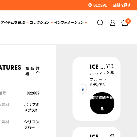
店舗を探す
GLOBAL
0
ト
アイテムを選ぶ
コレクション
インフォメーション
ICE boliday
¥13,
atures
商品詳
200
細
ホワイト
ブルー -
ミディアム
022689
商品詳細を見
ポリアミ
る
ドプラス
シリコン
ラバー
ICE boliday
¥2