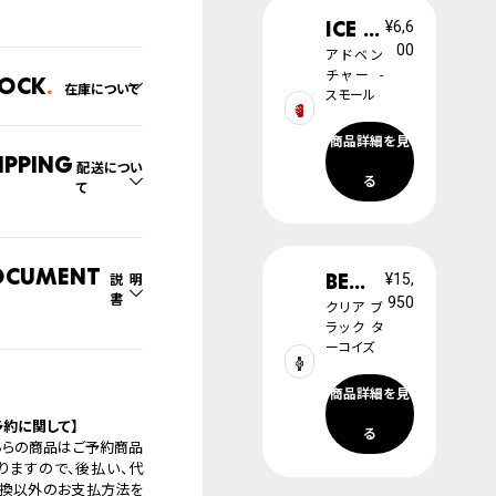
年
ICE ola kids
¥6,6
00
アドベン
チャー -
tock
在庫について
スモール
の系列店と在庫を共有し
商品詳細を見
るため、在庫切れの場合
ipping
配送につい
ざいます。
る
て
切れの場合、キャンセルを
て頂きます。
文商品のお届け日数は在
況により異なり、
ocument
BEWATCH
¥15,
説明
書
950
社物流センターからの発送
クリア ブ
列店舗から取り寄せ後に
ラック タ
ーコイズ
取扱説明書
のいずれかでの発送とな
商品詳細を見
。
腕時計サイズガイド
日の確定はご注文確認後
予約に関して】
る
ります。場合によってはお
ちらの商品はご予約商品
防水について
日時のご希望に沿えない
りますので、後払い、代
もございますので予めご
換以外のお支払方法を