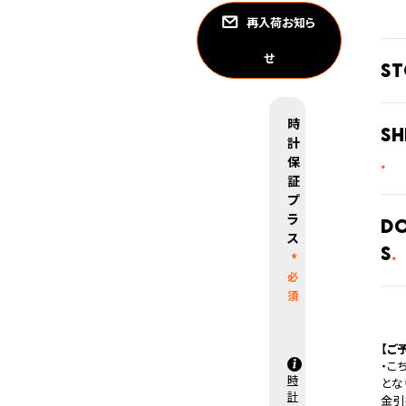
再入荷お知ら
せ
S
全国
時
てい
Sh
計
がご
在庫
保
させ
証
プ
ご注
ラ
庫状
D
ス
s
・弊
・系
発送
上記
ります
発送
【ご
とな
・こ
時
届け
とな
計
場合
金引