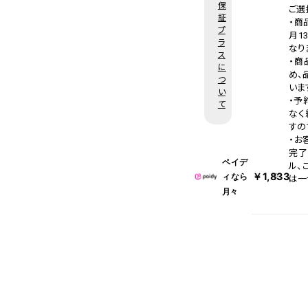
保
了承
ご選
証
・商
プ
※ご
月1
ラ
け予
なり
ス
・商
に
め、
つ
いま
い
・予
て
なく
すの
・お
完了
ペイデ
ル、
￥1,833
ィなら
は一
月々