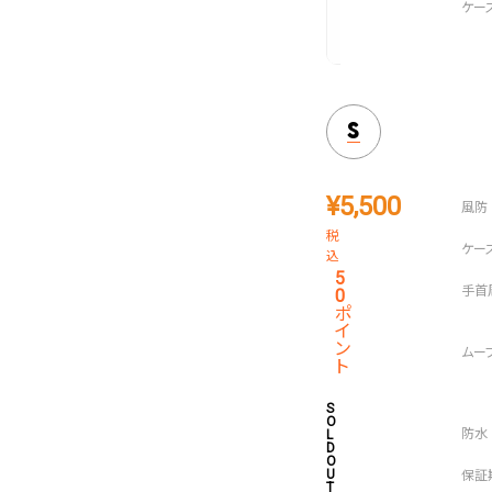
すすめのデザイン。
S
¥
5,500
税
込
5
0
ポ
イ
ン
ト
S
O
L
D
O
U
T