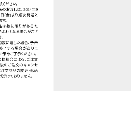
くださいませ。
択ください。
品のお渡しは、2024年9
予約商品は、記載のお届
3日(金)より順次発送と
定での発送となります。
ます。
品は数に限りがあるた
品切れとなる場合がござ
す。
約数に達した場合、予告
終了する場合がありま
で予めご了承ください。
客様都合による、ご注文
後のご注文のキャンセ
ご注文商品の変更・返品
切承っておりません。