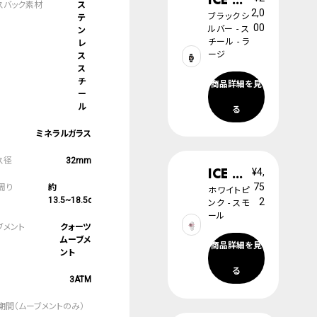
ス
2,0
ブラックシ
テ
00
ルバー - ス
ン
チール - ラ
レ
ージ
ス
ス
チ
商品詳細を見
ー
ル
る
ミネラルガラス
32mm
ICE digit explorer
¥4,
75
約
ホワイトピ
13.5~18.5cm
2
ンク - スモ
ール
クォーツ
ムーブメ
商品詳細を見
ント
る
3ATM
2