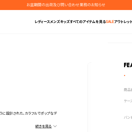
お盆期間の出荷及び問い合わせ業務のお知らせ
地震の影響によるお届けに関するお知らせ
レディース
メンズ
キッズ
すべてのアイテムを見る
SALE
アウトレッ
無料ギフトラッピングサービス受付中
腕時計保証プラスご加入で保証期間4年＋強化保証
Fe
ように設計された、カラフルでポップなデ
分ごとの数字がプリントされており、簡単