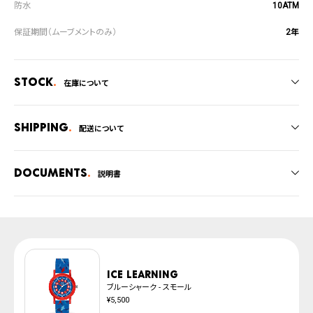
10ATM
2年
Stock
在庫について
全国の系列店と在庫を共有しているため、在庫切れの場合がございます。
在庫切れの場合、キャンセルをさせて頂きます。
Shipping
配送について
ご注文商品のお届け日数は在庫状況により異なり、
Documents
説明書
・弊社物流センターからの発送
・系列店舗から取り寄せ後に発送
取扱説明書
上記のいずれかでの発送となります。
発送日の確定はご注文確認後となります。場合によってはお届け日時のご希望
腕時計サイズガイド
に沿えない場合もございますので予めご了承くださいませ。
防水について
※ご予約商品は、記載のお届け予定での発送となります。
ICE learning
ブルーシャーク - スモール
¥5,500