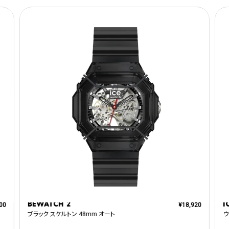
BEWATCH 2
I
00
¥
18,920
ブラック スケルトン 48mm オート
ウ