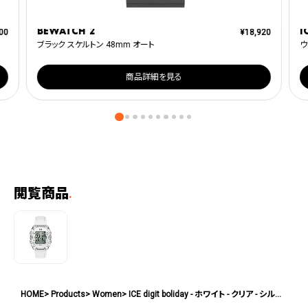
BEWATCH 2
I
00
¥
18,920
ブラック スケルトン 48mm オート
ウ
商品詳細を見る
閲覧商品
.
HOME
Products
Women
ICE digit boliday - ホワイト - クリア - シルバー - スモール