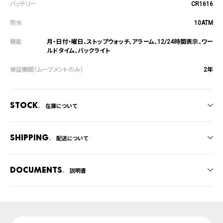
CR1616
10ATM
月・日付・曜日、ストップウォッチ、アラーム、12/24時間表示、ワー
ルドタイム、バックライト
2年
Stock
在庫について
全国の系列店と在庫を共有しているため、在庫切れの場合がございます。
在庫切れの場合、キャンセルをさせて頂きます。
Shipping
配送について
ご注文商品のお届け日数は在庫状況により異なり、
Documents
説明書
・弊社物流センターからの発送
・系列店舗から取り寄せ後に発送
取扱説明書
上記のいずれかでの発送となります。
発送日の確定はご注文確認後となります。場合によってはお届け日時のご希望
腕時計サイズガイド
に沿えない場合もございますので予めご了承くださいませ。