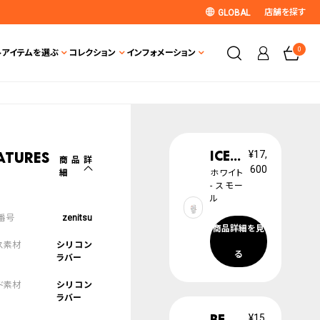
店舗を探す
GLOBAL
0
ト
アイテムを選ぶ
コレクション
インフォメーション
ICE pearl
¥17,
atures
商品詳
600
細
ホワイト
- スモー
ル
zenitsu
商品詳細を見
シリコン
る
ラバー
シリコン
ラバー
BEWATCH
¥15,