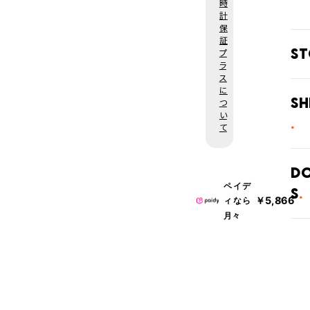
時
計
保
証
S
プ
ラ
ス
全国
に
てい
Sh
つ
がご
い
在庫
て
させ
ご注
庫状
D
ペイデ
s
・弊
￥5,866
ィなら
・系
月々
発送
上記
ります
発送
とな
届け
場合