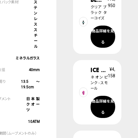
ス
950
クリア ブ
テ
ラック タ
ン
ーコイズ
レ
ス
ス
商品詳細を見
チ
ー
る
ル
ミネラルガラス
ICE digit retro
¥4,
40mm
158
ネオンピ
13.5～
ンク - スモ
19.5cm
ール
日本製
商品詳細を見
クオー
ツ
る
10ATM
2