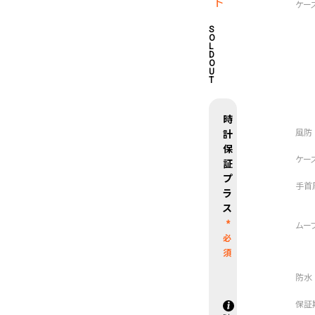
ト
ーフである雀のチュン太郎、日輪刀の
S
O
L
。
D
O
U
T
終了となります。
なりません。
時
計
保
証
プ
ラ
ス