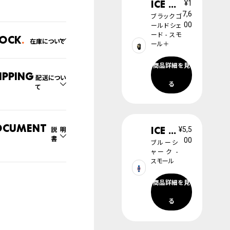
年
ICE champagne
¥1
7,6
ブラックゴ
00
ールドシェ
ード - スモ
tock
在庫について
ール＋
の系列店と在庫を共有し
商品詳細を見
るため、在庫切れの場合
ipping
配送につい
ざいます。
る
て
切れの場合、キャンセルを
て頂きます。
文商品のお届け日数は在
況により異なり、
ocument
ICE learning
¥5,5
説明
書
00
社物流センターからの発送
ブルーシ
列店舗から取り寄せ後に
ャーク -
スモール
取扱説明書
のいずれかでの発送とな
商品詳細を見
。
腕時計サイズガイド
日の確定はご注文確認後
る
ります。場合によってはお
防水について
日時のご希望に沿えない
もございますので予めご