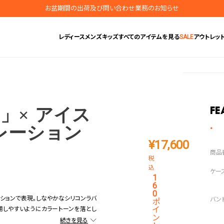
お盆期間の出荷及び問い合わせ業務のお知らせ
地震の影響によるお届けに関するお知らせ
レディース
メンズ
キッズ
すべてのアイテムを見る
SALE
アウトレッ
無料ギフトラッピングサービス受付中
腕時計保証プラスご加入で保証期間4年＋強化保証
」× アイス
Fe
レーション
¥
17,600
税
込
1
6
0
ションで表現。しなやかなシリコンラバ
ポ
イ
用しやすいようにカラートーンを落とし
ン
びた縦のラインをベースに、ステンレス