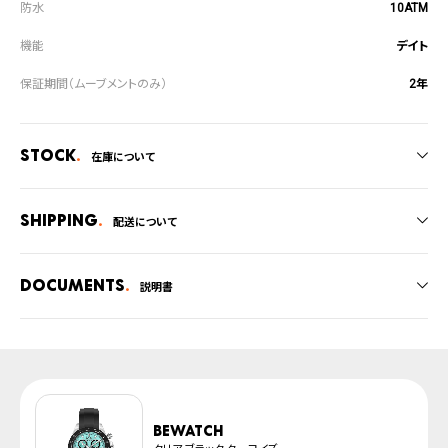
10ATM
デイト
2年
Stock
在庫について
全国の系列店と在庫を共有しているため、在庫切れの場合がございます。
在庫切れの場合、キャンセルをさせて頂きます。
Shipping
配送について
ご注文商品のお届け日数は在庫状況により異なり、
Documents
説明書
・弊社物流センターからの発送
・系列店舗から取り寄せ後に発送
取扱説明書
上記のいずれかでの発送となります。
発送日の確定はご注文確認後となります。場合によってはお届け日時のご希望
腕時計サイズガイド
に沿えない場合もございますので予めご了承くださいませ。
防水について
※ご予約商品は、記載のお届け予定での発送となります。
BEWATCH