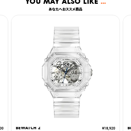
You may also like
あなたへおススメ商品
BEWATCH 2
B
00
¥
18,920