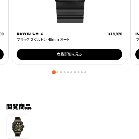
BEWATCH 2
I
00
¥
18,920
ブラック スケルトン 48mm オート
ウ
商品詳細を見る
閲覧商品
.