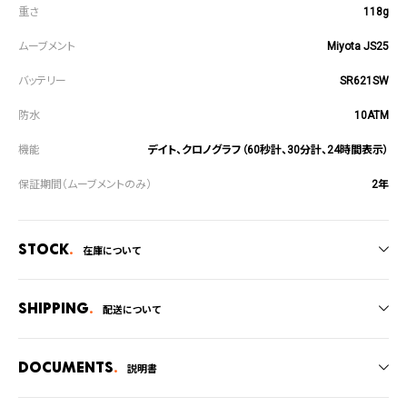
118g
Miyota JS25
SR621SW
10ATM
デイト、クロノグラフ（60秒計、30分計、24時間表示）
2年
Stock
在庫について
全国の系列店と在庫を共有しているため、在庫切れの場合がございます。
在庫切れの場合、キャンセルをさせて頂きます。
Shipping
配送について
ご注文商品のお届け日数は在庫状況により異なり、
Documents
説明書
・弊社物流センターからの発送
・系列店舗から取り寄せ後に発送