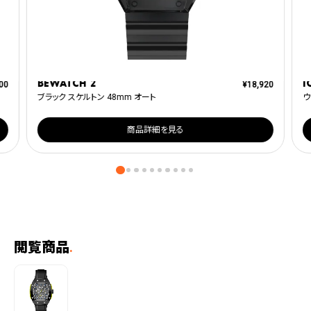
BEWATCH 2
I
00
¥
18,920
ブラック スケルトン 48mm オート
ウ
商品詳細を見る
閲覧商品
.