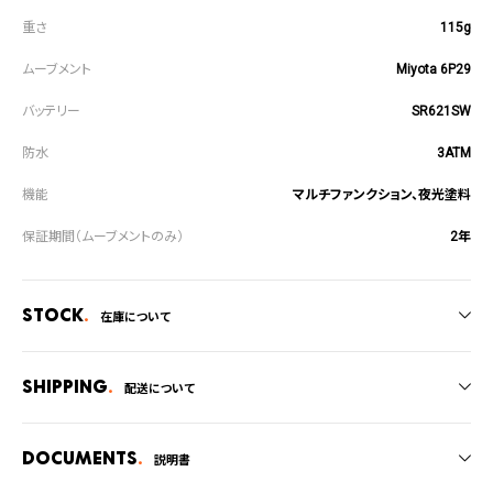
115g
Miyota 6P29
SR621SW
3ATM
マルチファンクション、夜光塗料
2年
Stock
在庫について
全国の系列店と在庫を共有しているため、在庫切れの場合がございます。
在庫切れの場合、キャンセルをさせて頂きます。
Shipping
配送について
ご注文商品のお届け日数は在庫状況により異なり、
Documents
説明書
・弊社物流センターからの発送
・系列店舗から取り寄せ後に発送