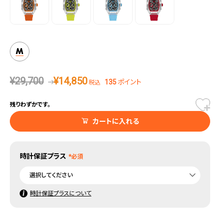
機能性とデザインが共演するマルチファンクションモデル
「アイスボリデイクリア」は、日付・曜日表示、24時間計を搭載したマルチファンク
ションモデルで、日本製クォーツムーブメント「Miyota 6P29」を採用。3気圧防水
性能と、快適な装着感を実現するシリコンラバーストラップで、スポーティーさと
実用性を兼ね備えています。文字盤にはサンレイダイアルをベースに、細かなカッ
M
ティングと複数のパーツを組み合わせた立体的なデザインが施されています。ま
るで機械式スケルトンウォッチを彷彿とさせる高級感があり、視覚的にも楽しめ
る一本となっています。
¥
29,700
¥
14,850
135
ポイント
税込
残りわずかです。
カートに入れる
時計保証プラス
時計保証プラスについて