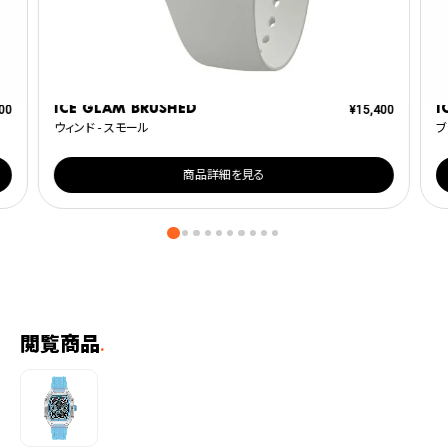
ICE glam brushed
I
00
¥
15,400
ウィンド - スモール
ブ
商品詳細を見る
閲覧商品
.