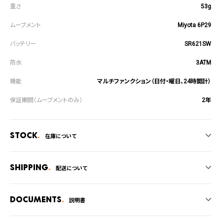
53g
Miyota 6P29
SR621SW
3ATM
マルチファンクション（日付・曜日、24時間計）
2年
Stock
在庫について
全国の系列店と在庫を共有しているため、在庫切れの場合がございます。
在庫切れの場合、キャンセルをさせて頂きます。
Shipping
配送について
ご注文商品のお届け日数は在庫状況により異なり、
Documents
説明書
・弊社物流センターからの発送
・系列店舗から取り寄せ後に発送