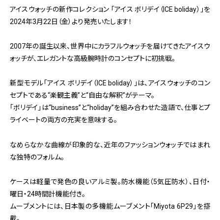
アイスウォッチの新作コレクション 「アイス ボリデイ（ICE boliday）」を
2024年3月22日（金）より発売いたします！
2007年の誕生以来、世界中にカラフルウォッチを届けてきたアイスウ
ォッチが、エレガントな高級腕時計のコンセプトに初挑戦。
新型モデル「アイス ボリデイ（ICE boliday）」は、アイスウォッチのコン
セプトである“楽観主義”と“自由な解釈”がテーマ。
「ボリデイ」は“business”と“holiday”を組み合わせた造語で、仕事とプ
ライベートの両方の充実を意味する。
なめらなかな曲線が印象的な、近年のファッションウォッチではまれ
な独特のフォルム。
ケースは軽量で発色の良いアルミ製。防水機能（5気圧防水）、日付・
曜日・24時間計機能付き。
ムーブメントには、日本製の多機能ムーブメント「Miyota 6P29」を搭
載。