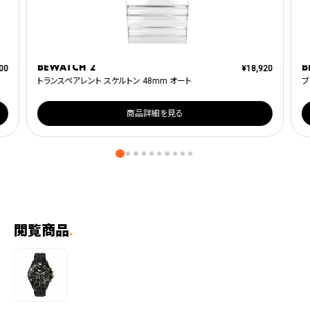
BEWATCH 2
B
00
¥
18,920
トランスペアレント スケルトン 48mm オート
ブ
商品詳細を見る
閲覧商品
.