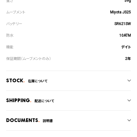
59g
Miyota JS25
SR621SW
10ATM
デイト
2年
Stock
在庫について
全国の系列店と在庫を共有しているため、在庫切れの場合がございます。
在庫切れの場合、キャンセルをさせて頂きます。
Shipping
配送について
ご注文商品のお届け日数は在庫状況により異なり、
Documents
説明書
・弊社物流センターからの発送
・系列店舗から取り寄せ後に発送
取扱説明書