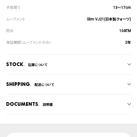
13～17cm
Slim VJ21(日本製クォーツ)
10ATM
2年
Stock
在庫について
全国の系列店と在庫を共有しているため、在庫切れの場合がございます。
在庫切れの場合、キャンセルをさせて頂きます。
Shipping
配送について
ご注文商品のお届け日数は在庫状況により異なり、
Documents
説明書
・弊社物流センターからの発送
・系列店舗から取り寄せ後に発送
取扱説明書
上記のいずれかでの発送となります。
発送日の確定はご注文確認後となります。場合によってはお届け日時のご希望
腕時計サイズガイド
に沿えない場合もございますので予めご了承くださいませ。