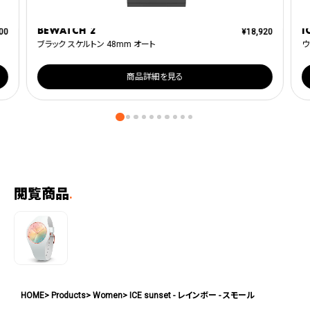
BEWATCH 2
I
00
¥
18,920
ブラック スケルトン 48mm オート
ウ
商品詳細を見る
閲覧商品
.
HOME
Products
Women
ICE sunset - レインボー - スモール