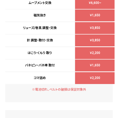
ムーブメント交換
￥6,600~
磁気抜き
￥1,650
リューズ/巻真 調整・交換
￥3,850
針 調整・取付・交換
￥3,850
ほこり・くもり 取り
￥2,200
バネピン・バネ棒 取付
￥1,650
コマ詰め
￥2,200
※電池切れ、ベルトの破損は保証対象外